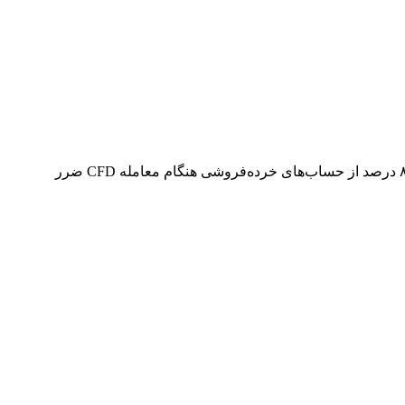
هشدار ریسک: قراردادهای مابه‌التفاوت و فارکس محصولات اهرمی پیچیده‌ای هستند و خطر از دست دادن سریع سرمایه را دارند. ۷۴ تا ۸۹ درصد از حساب‌های خرده‌فروشی هنگام معامله CFD ضرر