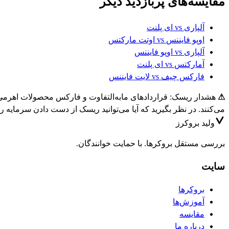
مقایسه‌های پربازدید دیگر
آلپاری
vs
ای پلنت
اوپو فایننس
vs
اوتت مارکتس
آلپاری
vs
اوپو فایننس
آمارکتس
vs
ای پلنت
فارکس چیف
vs
لایت فایننس
⚠
می‌کنند. در نظر بگیرید که آیا می‌توانید ریسک از دست دادن سرمایه را
ولید
بروکرز
بررسی مستقل بروکرها. با حمایت خوانندگان.
سایت
بروکرها
آموزش‌ها
مقایسه
درباره ما