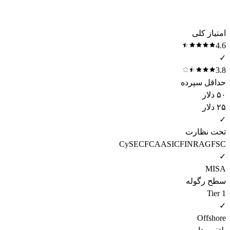
امتیاز کلی
4.6
✓
3.8
حداقل سپرده
۵۰ دلار
۲۵ دلار
✓
تحت نظارت
CySEC
FCA
ASIC
FINRA
GFSC
✓
MISA
سطح رگوله
Tier 1
✓
Offshore