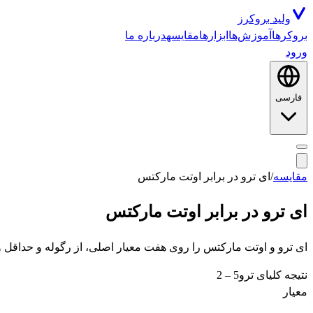
ولید
بروکرز
بروکرها
آموزش‌ها
ابزارها
مقایسه
درباره ما
ورود
فارسی
مقایسه
/
ای ترو
در برابر
اوتت مارکتس
ای ترو
در برابر
اوتت مارکتس
ای ترو و اوتت مارکتس را روی هفت معیار اصلی، از رگوله و حداقل واریز
نتیجه کلی
ای ترو
5
–
2
معیار