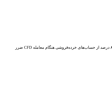
هشدار ریسک: قراردادهای مابه‌التفاوت و فارکس محصولات اهرمی پیچیده‌ای هستند و خطر از دست دادن سریع سرمایه را دارند. ۷۴ تا ۸۹ درصد از حساب‌های خرده‌فروشی هنگام معامله CFD ضرر