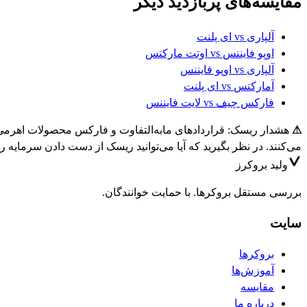
مقایسه‌های پربازدید دیگر
آلپاری
vs
ای پلنت
اوپو فایننس
vs
اوتت مارکتس
آلپاری
vs
اوپو فایننس
آمارکتس
vs
ای پلنت
فارکس چیف
vs
لایت فایننس
⚠
می‌کنند. در نظر بگیرید که آیا می‌توانید ریسک از دست دادن سرمایه را
ولید
بروکرز
بررسی مستقل بروکرها. با حمایت خوانندگان.
سایت
بروکرها
آموزش‌ها
مقایسه
درباره ما