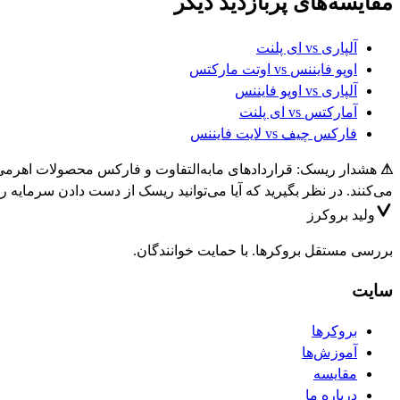
مقایسه‌های پربازدید دیگر
آلپاری
vs
ای پلنت
اوپو فایننس
vs
اوتت مارکتس
آلپاری
vs
اوپو فایننس
آمارکتس
vs
ای پلنت
فارکس چیف
vs
لایت فایننس
⚠
می‌کنند. در نظر بگیرید که آیا می‌توانید ریسک از دست دادن سرمایه را
ولید
بروکرز
بررسی مستقل بروکرها. با حمایت خوانندگان.
سایت
بروکرها
آموزش‌ها
مقایسه
درباره ما