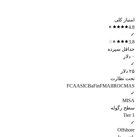
امتیاز کلی
4.8
✓
3.8
حداقل سپرده
۰ دلار
✓
۲۵ دلار
تحت نظارت
FCA
ASIC
BaFin
FMA
IIROC
MAS
✓
MISA
سطح رگوله
Tier 1
✓
Offshore