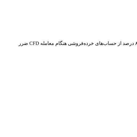
هشدار ریسک: قراردادهای مابه‌التفاوت و فارکس محصولات اهرمی پیچیده‌ای هستند و خطر از دست دادن سریع سرمایه را دارند. ۷۴ تا ۸۹ درصد از حساب‌های خرده‌فروشی هنگام معامله CFD ضرر