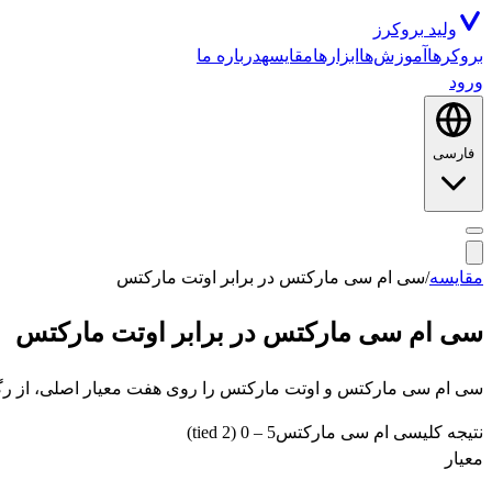
ولید
بروکرز
بروکرها
آموزش‌ها
ابزارها
مقایسه
درباره ما
ورود
فارسی
مقایسه
/
سی ام سی مارکتس
در برابر
اوتت مارکتس
سی ام سی مارکتس
در برابر
اوتت مارکتس
سی ام سی مارکتس و اوتت مارکتس را روی هفت معیار اصلی، از رگوله و 
نتیجه کلی
سی ام سی مارکتس
5
–
0
(2 tied)
معیار