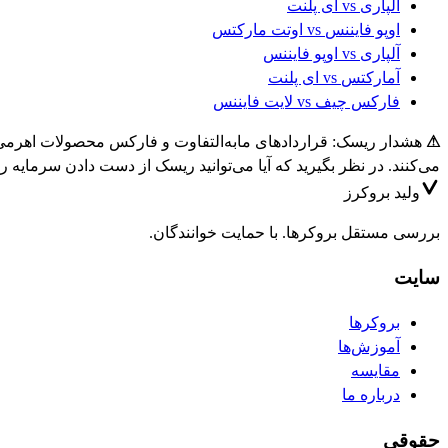
آلپاری
vs
ای پلنت
اوپو فایننس
vs
اوتت مارکتس
آلپاری
vs
اوپو فایننس
آمارکتس
vs
ای پلنت
فارکس چیف
vs
لایت فایننس
⚠
می‌کنند. در نظر بگیرید که آیا می‌توانید ریسک از دست دادن سرمایه را
ولید
بروکرز
بررسی مستقل بروکرها. با حمایت خوانندگان.
سایت
بروکرها
آموزش‌ها
مقایسه
درباره ما
حقوقی