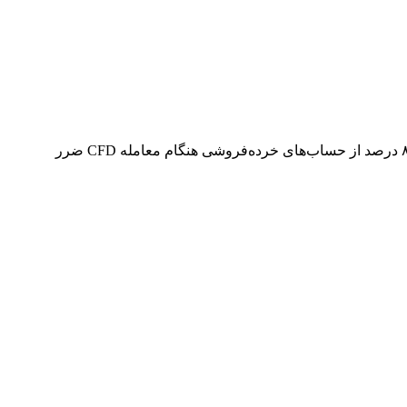
هشدار ریسک: قراردادهای مابه‌التفاوت و فارکس محصولات اهرمی پیچیده‌ای هستند و خطر از دست دادن سریع سرمایه را دارند. ۷۴ تا ۸۹ درصد از حساب‌های خرده‌فروشی هنگام معامله CFD ضرر