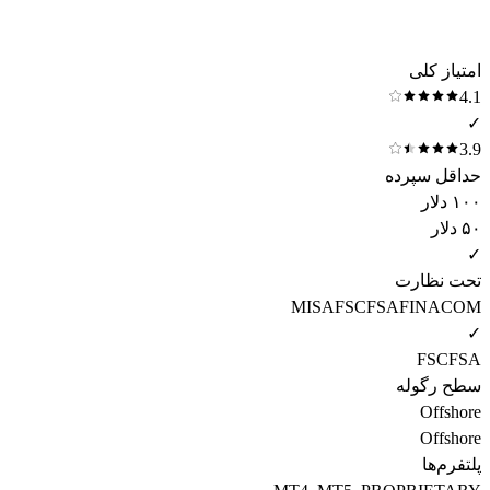
امتیاز کلی
4.1
✓
3.9
حداقل سپرده
۱۰۰ دلار
۵۰ دلار
✓
تحت نظارت
MISA
FSC
FSA
FINACOM
✓
FSC
FSA
سطح رگوله
Offshore
Offshore
پلتفرم‌ها