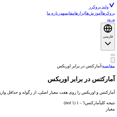
ولید
بروکرز
بروکرها
آموزش‌ها
ابزارها
مقایسه
درباره ما
ورود
فارسی
مقایسه
/
آمارکتس
در برابر
اوربکس
آمارکتس
در برابر
اوربکس
آمارکتس و اوربکس را روی هفت معیار اصلی، از رگوله و حداقل واریز تا 
نتیجه کلی
آمارکتس
5
–
1
(1 tied)
معیار