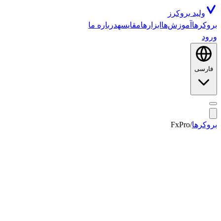
ولید
بروکرز
بروکرها
آموزش‌ها
ابزارها
مقایسه
درباره ما
ورود
فارسی
بروکرها
/
FxPro